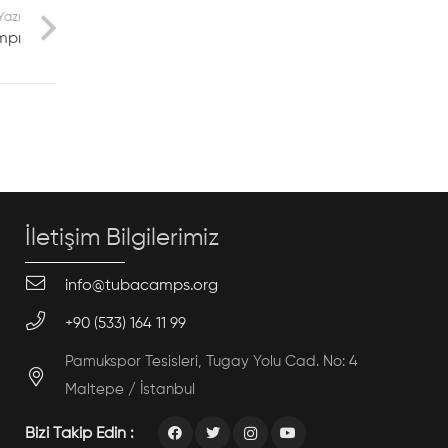
Yazı
mpı
İletişim Bilgilerimiz
info@tubacamps.org
+90 (533) 164 11 99
Pamukspor Tesisleri, Tugay Yolu Cad. No: 4
Maltepe / İstanbul
Bizi Takip Edin :