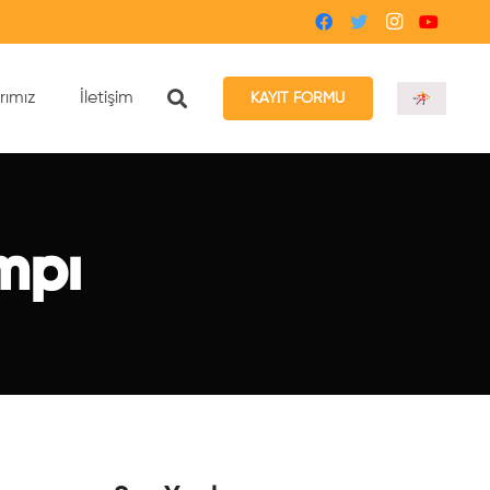
rımız
İletişim
KAYIT FORMU
mpı