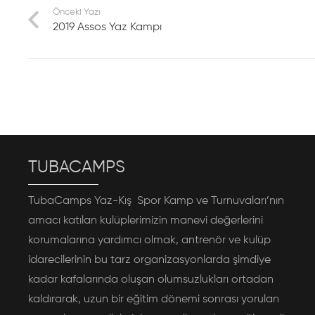
Önceki Yazı
2019 Assos Yaz Kampı
TUBACAMPS
TubaCamps Yaz-Kış Spor Kamp ve Turnuvaları’nın
amacı katılan kulüplerimizin manevi değerlerini
korumalarına yardımcı olmak, antrenör ve kulüp
idarecilerinin bu tarz organizasyonlarda şimdiye
kadar kafalarında oluşan olumsuzlukları ortadan
kaldırarak, uzun bir eğitim dönemi sonrası yorulan