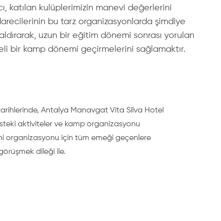
 katılan kulüplerimizin manevi değerlerini
arecilerinin bu tarz organizasyonlarda şimdiye
aldırarak, uzun bir eğitim dönemi sonrası yorulan
celi bir kamp dönemi geçirmelerini sağlamaktır.
ihlerinde, Antalya Manavgat Vita Silva Hotel
2025 Yaz
isteki aktiviteler ve kamp organizasyonu
Vita Silv
reni organizasyonu için tüm emeği geçenlere
yaşayacağı
örüşmek dileği ile.
şekilde 
tüm arkad
maçlarda 
yaşamamı
arkadaşl